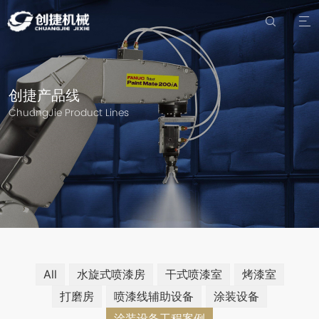


创捷产品线
ChuangJie Product Lines
All
水旋式喷漆房
干式喷漆室
烤漆室
打磨房
喷漆线辅助设备
涂装设备
涂装设备工程案例