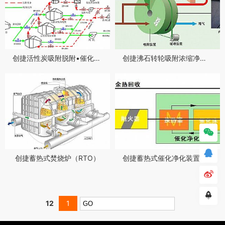
创捷活性炭吸附脱附•催化燃烧装置
创捷沸石转轮吸附浓缩净化装置


创捷蓄热式焚烧炉（RTO）
创捷蓄热式催化净化装置（RCO）


12
1