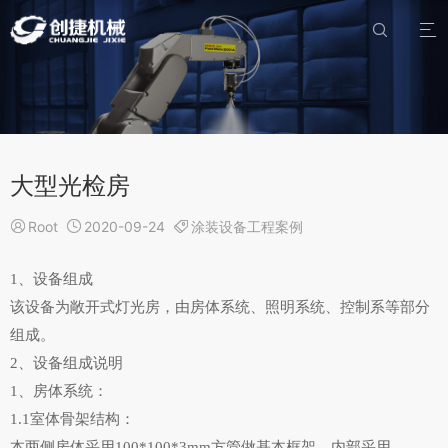


大型光检房

Root

2020-09-24

涂装设备工程案例
1、设备组成
该设备为敞开式灯光房，由房体系统、照明系统、控制系等部分
组成。
2、设备组成说明
1、房体系统：
1.1室体骨架结构：
本两侧房体采用100*100*3mm方管做基本框架，内部采用