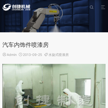


汽车内饰件喷漆房

Admin

2013-09-25

水旋式喷漆房