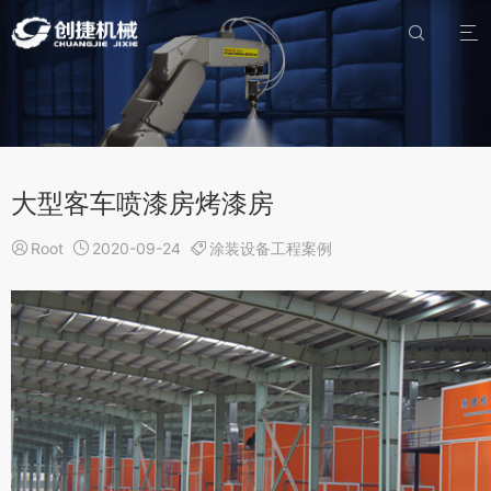


大型客车喷漆房烤漆房

Root

2020-09-24

涂装设备工程案例