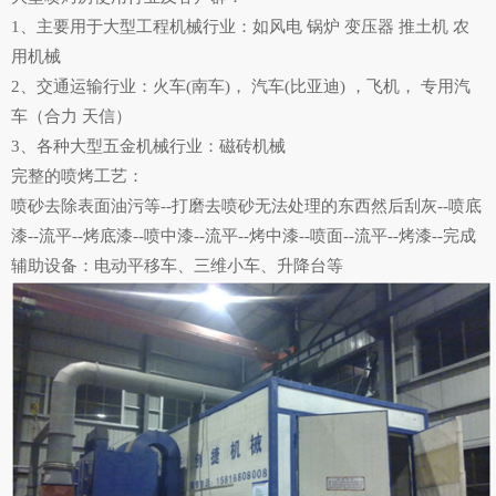
1、主要用于大型工程机械行业：如风电 锅炉 变压器 推土机 农
用机械
2、交通运输行业：火车(南车)， 汽车(比亚迪) ，飞机， 专用汽
车（合力 天信）
3、各种大型五金机械行业：磁砖机械
完整的喷烤工艺：
喷砂去除表面油污等--打磨去喷砂无法处理的东西然后刮灰--喷底
漆--流平--烤底漆--喷中漆--流平--烤中漆--喷面--流平--烤漆--完成
辅助设备：电动平移车、三维小车、升降台等