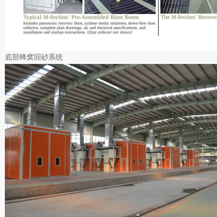
底部蜂窝回砂系统