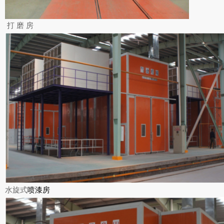
打 磨 房
水旋式
喷漆房