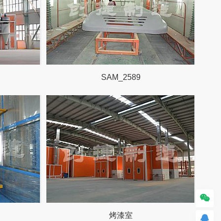
SAM_2589

烤漆室
