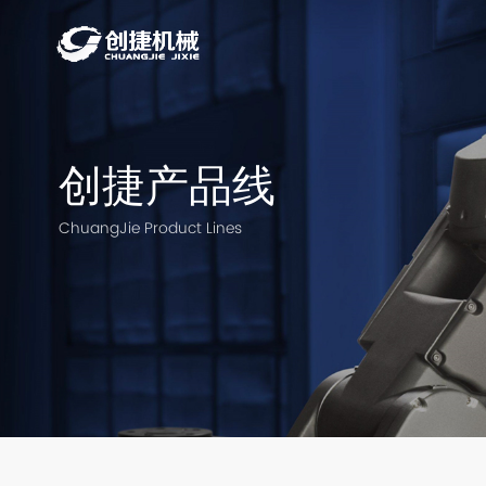
创捷产品线
ChuangJie Product Lines