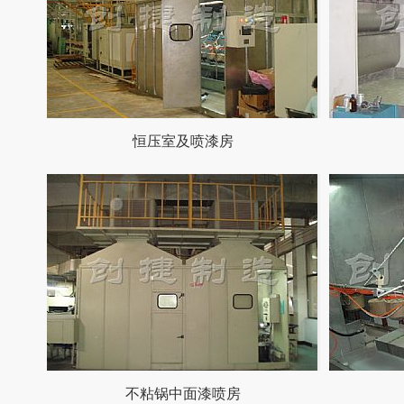
恒压室及喷漆房
不粘锅中面漆喷房