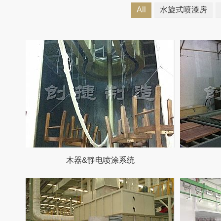
All
水旋式喷漆房
木器&静电喷涂系统