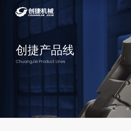
创捷产品线
ChuangJie Product Lines