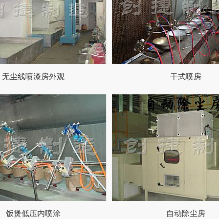
无尘线喷漆房外观
干式喷房
饭煲低压内喷涂
自动除尘房