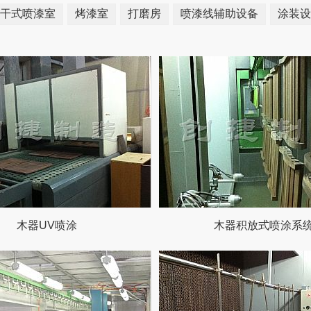
干式喷漆室
烤漆室
打磨房
喷漆线辅助设备
涂装设
木器UV喷涂
木器积放式喷涂系