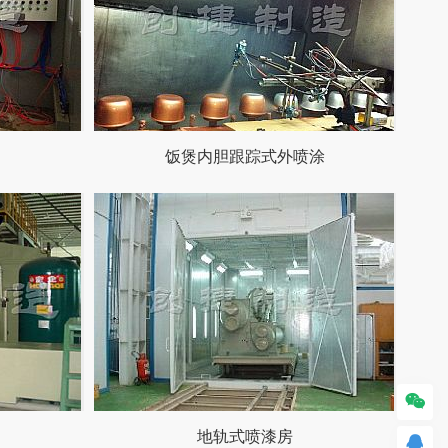
饭煲内胆跟踪式外喷涂

地轨式喷漆房
