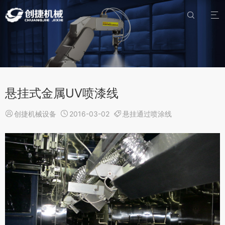


悬挂式金属UV喷漆线

创捷机械设备

2016-03-02

悬挂通过喷涂线