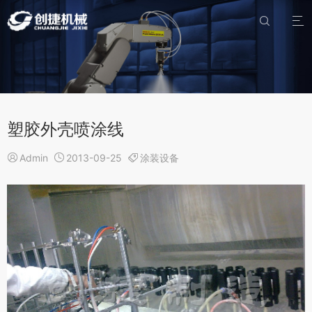


塑胶外壳喷涂线

Admin

2013-09-25

涂装设备