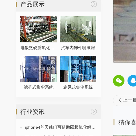
产品展示

电饭煲硬质氧化生产线
汽车内饰件喷漆房
滤芯式集尘系统
旋风式集尘系统
上一

行业资讯

猜你
iphone4的天线门可借助阳极氧化解决？