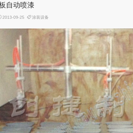
板自动喷漆


2013-09-25
涂装设备