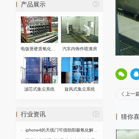
产品展示

电饭煲硬质氧化生产线
汽车内饰件喷漆房
滤芯式集尘系统
旋风式集尘系统
上一

行业资讯

猜你
iphone4的天线门可借助阳极氧化解决？